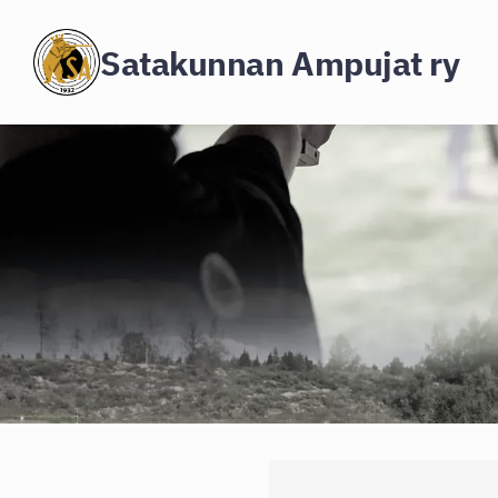
Siirry
Satakunnan Ampujat ry
sivun
sisältöön