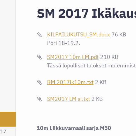
SM 2017 Ikäkaus
KILPAILUKUTSU_SM.docx
76 KB
Pori 18-19.2.
SM2017 10m LM.pdf
210 KB
Tässä lopulliset tulokset molemmist
RM 2017ik10m.txt
2 KB
SM2017 LM sj.txt
2 KB
10m Liikkuvamaali sarja M50
017