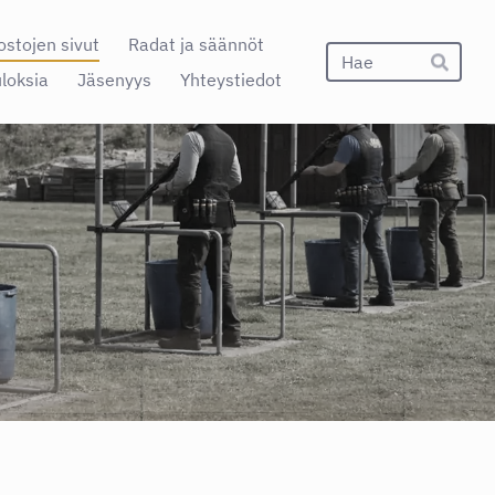
ostojen sivut
Radat ja säännöt
Hak
uloksia
Jäsenyys
Yhteystiedot
Hae