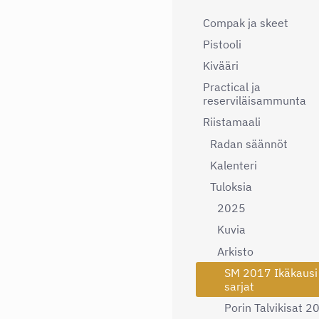
Compak ja skeet
Pistooli
Kivääri
Practical ja
reserviläisammunta
Riistamaali
Radan säännöt
Kalenteri
Tuloksia
2025
Kuvia
Arkisto
SM 2017 Ikäkausi
sarjat
Porin Talvikisat 2