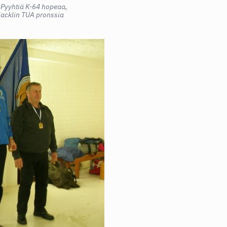
 Pyyhtiä K-64 hopeaa,
acklin TUA pronssia