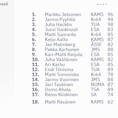
- - - -
aali
1.
Markku Jetsonen
KAMS
96
2.
Jarmo Pyyhtiä
K-64
94
3.
Juha Hacklin
TUA
98
4.
Jussi Suoknuuti
ESA
83
5.
Matti Suoranta
K-64
85
6.
Keijo Aalto
KAMS
87
7.
Jan Malmberg
ÅSSF
82
8.
Pekka Karhunen
JMS
88
9.
Kari-Matti Reijola
ESA
85
10.
Juha Väätäinen
KAMS
82
11.
Ari Karhu
ESA
85
12.
Endi Tönisma
TUA
89
13.
Matti Tommiska
K-64
78
14.
Jarmo Vuorinen
JMS
84
15.
Jari Taskinen
NUMA
87
16.
Osmo Ahola
TSA
89
17.
Reino Kiiskinen
SA
74
18.
Matti Räsänen
KAMS
62