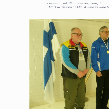
Ensimmäiset SM-mitalit on jaettu, Jarmo
Markku JetsonenKAMS Kultaa ja Juha H