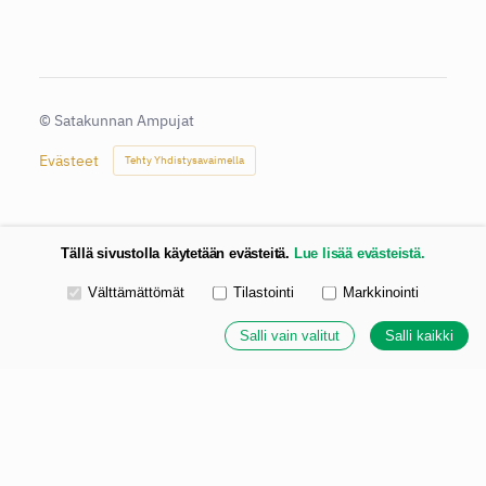
©
Satakunnan Ampujat
Evästeet
Tehty Yhdistysavaimella
Tällä sivustolla käytetään evästeitä.
Lue lisää evästeistä.
Valitse käytettävät evästeet
Välttämättömät
Tilastointi
Markkinointi
Salli vain valitut
Salli kaikki