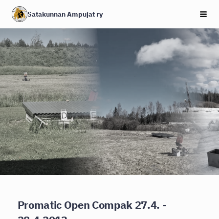
Siirry
Satakunnan Ampujat ry
Haku
sivun
sisältöön
Promatic Open Compak 27.4. -