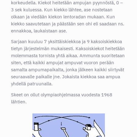
korkeudella. Kiekot heitetään ampujan pyynnöstä, 0 –
3 sek kuluessa. Kun kiekko lähtee, ase nostetaan
olkaan ja viedään kiekon lentoradan mukaan. Kun
kiekko saavutetaan ja päästään sen ohi eli saadaan ns.
ennakkoa, laukaistaan ase.
Sarjaan kuuluu 7 yksittäiskiekkoa ja 9 kaksoiskiekkoa
tietyn järjestelmän mukaisesti. Kaksoiskiekot heitetään
molemmasta tornista yhtä aikaa. Ammunta suoritetaan
siten, että kaikki ampujat ampuvat vuoron perään
samalta ampumapaikalta, jonka jälkeen kaikki siirtyvät
seuraavalle paikalle jne. Jokaista kiekkoa saa ampua
yhdellä patruunalla.
Skeet on ollut olympiaohjelmassa vuodesta 1968
lähtien.