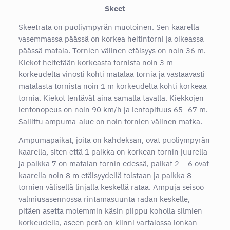
Skeet
Skeetrata on puoliympyrän muotoinen. Sen kaarella
vasemmassa päässä on korkea heitintorni ja oikeassa
päässä matala. Tornien välinen etäisyys on noin 36 m.
Kiekot heitetään korkeasta tornista noin 3 m
korkeudelta vinosti kohti matalaa tornia ja vastaavasti
matalasta tornista noin 1 m korkeudelta kohti korkeaa
tornia. Kiekot lentävät aina samalla tavalla. Kiekkojen
lentonopeus on noin 90 km/h ja lentopituus 65- 67 m.
Sallittu ampuma-alue on noin tornien välinen matka.
Ampumapaikat, joita on kahdeksan, ovat puoliympyrän
kaarella, siten että 1 paikka on korkean tornin juurella
ja paikka 7 on matalan tornin edessä, paikat 2 – 6 ovat
kaarella noin 8 m etäisyydellä toistaan ja paikka 8
tornien välisellä linjalla keskellä rataa. Ampuja seisoo
valmiusasennossa rintamasuunta radan keskelle,
pitäen asetta molemmin käsin piippu koholla silmien
korkeudella, aseen perä on kiinni vartalossa lonkan