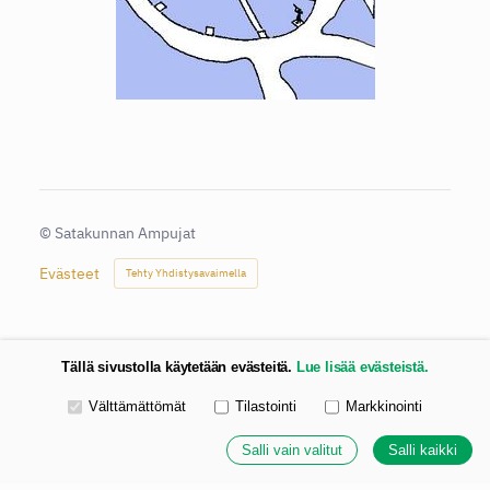
©
Satakunnan Ampujat
Evästeet
Tehty Yhdistysavaimella
Tällä sivustolla käytetään evästeitä.
Lue lisää evästeistä.
Valitse käytettävät evästeet
Välttämättömät
Tilastointi
Markkinointi
Salli vain valitut
Salli kaikki