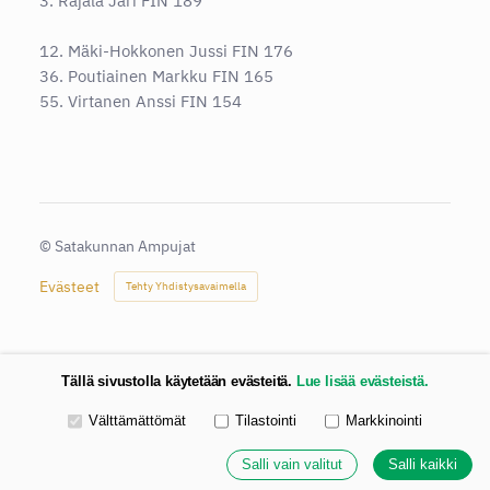
3. Rajala Jari FIN 189
12. Mäki-Hokkonen Jussi FIN 176
36. Poutiainen Markku FIN 165
55. Virtanen Anssi FIN 154
©
Satakunnan Ampujat
Evästeet
Tehty Yhdistysavaimella
Tällä sivustolla käytetään evästeitä.
Lue lisää evästeistä.
Valitse käytettävät evästeet
Välttämättömät
Tilastointi
Markkinointi
Salli vain valitut
Salli kaikki