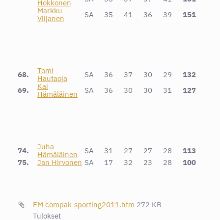
Hokkonen
Markku
SA
35
41
36
39
151
Viljanen
Tomi
68.
SA
36
37
30
29
132
Hautaoja
Kai
69.
SA
36
30
30
31
127
Hämäläinen
Juha
74.
SA
31
27
27
28
113
Hämäläinen
75.
Jan Hirvonen
SA
17
32
23
28
100
EM compak-sporting2011.htm
272 KB
Tulokset