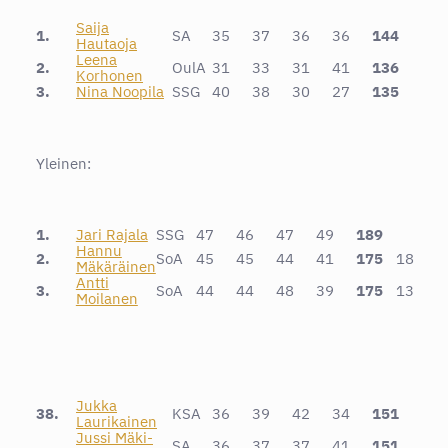
Saija
1.
SA
35
37
36
36
144
Hautaoja
Leena
2.
OulA
31
33
31
41
136
Korhonen
3.
Nina Noopila
SSG
40
38
30
27
135
Yleinen:
1.
Jari Rajala
SSG
47
46
47
49
189
Hannu
2.
SoA
45
45
44
41
175
18
Mäkäräinen
Antti
3.
SoA
44
44
48
39
175
13
Moilanen
Jukka
38.
KSA
36
39
42
34
151
Laurikainen
Jussi Mäki-
SA
36
37
37
41
151