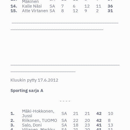
Mäkinen
14.
Kalle Näsi
SA
7
6
12
11
36
15.
Atte Virtanen
SA
8
12
9
2
31
______________________________________________
________________________________________
_______________________________________________
____________________________
Kluukin pytty 17.6.2012
Sporting sarja A
- - - -
Mäki-Hokkonen,
1.
SA
21
21
42
10
Jussi
2.
Riikonen, TUOMO
SA
22
20
42
8
3.
Salo, Doni
SA
18
23
41
13
4.
Viljanen, Markku
SA
21
20
41
11