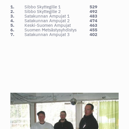
1.
Sibbo Skyttegille 1
529
2.
Sibbo Skyttegille 2
492
3.
Satakunnan Ampujat 1
483
4.
Satakunnan Ampujat 2
474
5.
Keski-Suomen Ampujat
463
6.
Suomen Metsästysyhdistys
455
7.
Satakunnan Ampujat 3
402