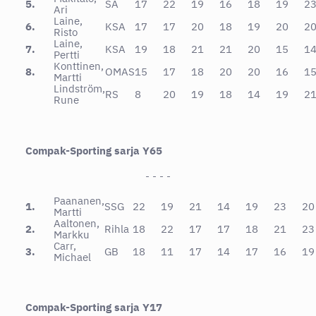
5.
SA
17
22
19
16
18
19
2
Ari
Laine,
6.
KSA
17
17
20
18
19
20
2
Risto
Laine,
7.
KSA
19
18
21
21
20
15
1
Pertti
Konttinen,
8.
OMAS
15
17
18
20
20
16
1
Martti
Lindström,
RS
8
20
19
18
14
19
2
Rune
Compak-Sporting sarja Y65
- - - -
Paananen,
1.
SSG
22
19
21
14
19
23
20
Martti
Aaltonen,
2.
Rihla
18
22
17
17
18
21
23
Markku
Carr,
3.
GB
18
11
17
14
17
16
19
Michael
Compak-Sporting sarja Y17