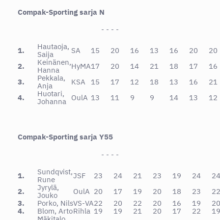
Compak-Sporting sarja N
- - - -
Hautaoja,
1.
SA
15
20
16
13
16
20
20
Saija
Keinänen,
2.
HyMA
17
20
14
21
18
17
16
Hanna
Pekkala,
3.
KSA
15
17
12
18
13
16
21
Anja
Huotari,
4.
OulA
13
11
9
9
14
13
12
Johanna
Compak-Sporting sarja Y55
- - - -
Sundqvist,
1.
JSF
23
24
21
23
19
24
2
Rune
Jyrylä,
2.
OulA
20
17
19
20
18
23
2
Jouko
3.
Porko, Nils
VS-VA
22
20
22
20
16
19
2
4.
Blom, Arto
Rihla
19
19
21
20
17
22
1
Mäkitalo,