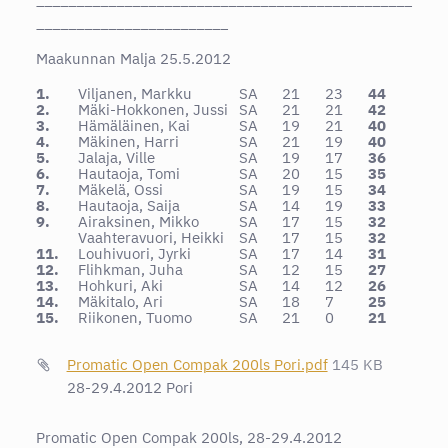
________________________
Maakunnan Malja 25.5.2012
1.
Viljanen, Markku
SA
21
23
44
2.
Mäki-Hokkonen, Jussi
SA
21
21
42
3.
Hämäläinen, Kai
SA
19
21
40
4.
Mäkinen, Harri
SA
21
19
40
5.
Jalaja, Ville
SA
19
17
36
6.
Hautaoja, Tomi
SA
20
15
35
7.
Mäkelä, Ossi
SA
19
15
34
8.
Hautaoja, Saija
SA
14
19
33
9.
Airaksinen, Mikko
SA
17
15
32
Vaahteravuori, Heikki
SA
17
15
32
11.
Louhivuori, Jyrki
SA
17
14
31
12.
Flihkman, Juha
SA
12
15
27
13.
Hohkuri, Aki
SA
14
12
26
14.
Mäkitalo, Ari
SA
18
7
25
15.
Riikonen, Tuomo
SA
21
0
21
Promatic Open Compak 200ls Pori.pdf
145 KB
28-29.4.2012 Pori
Promatic Open Compak 200ls, 28-29.4.2012