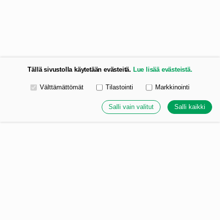
Tällä sivustolla käytetään evästeitä.
Lue lisää evästeistä.
Valitse käytettävät evästeet
Välttämättömät
Tilastointi
Markkinointi
Salli vain valitut
Salli kaikki