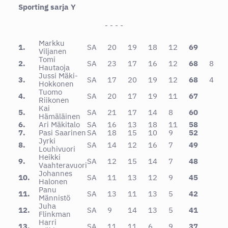
Sporting sarja Y
- - - -
Markku
1.
SA
20
19
18
12
69
Viljanen
Tomi
2.
SA
23
17
16
12
68
8
Hautaoja
Jussi Mäki-
3.
SA
17
20
19
12
68
4
Hokkonen
Tuomo
4.
SA
20
17
19
11
67
Riikonen
Kai
5.
SA
21
17
14
8
60
Hämäläinen
6.
Ari Mäkitalo
SA
16
13
18
11
58
7.
Pasi Saarinen
SA
18
15
10
9
52
Jyrki
8.
SA
14
12
16
7
49
Louhivuori
Heikki
9.
SA
12
15
14
7
48
Vaahteravuori
Johannes
10.
SA
11
13
12
9
45
Halonen
Panu
11.
SA
13
11
13
5
42
Männistö
Juha
12.
SA
9
14
13
5
41
Flinkman
Harri
13.
SA
11
11
6
9
37