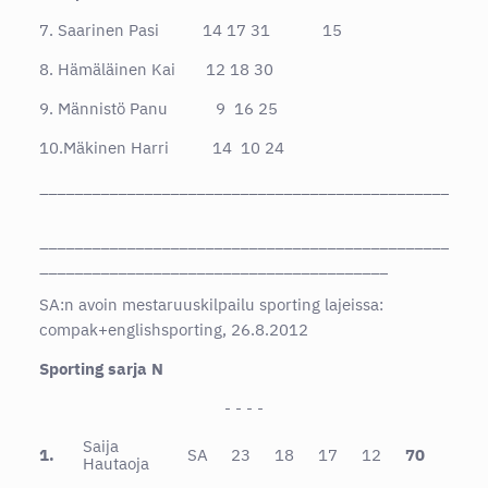
7. Saarinen Pasi 14 17 31 15
8. Hämäläinen Kai 12 18 30
9. Männistö Panu 9 16 25
10.Mäkinen Harri 14 10 24
_______________________________________________
_______________________________________________
________________________________________
SA:n avoin mestaruuskilpailu sporting lajeissa:
compak+englishsporting, 26.8.2012
Sporting sarja N
- - - -
Saija
1.
SA
23
18
17
12
70
Hautaoja