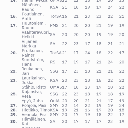
14.
Hanni, Pekka
OMAS
22
22
18
19
20
23
Mähönen,
KSA
21
18
19
17
24
22
Rauno
Poutiainen,
16.
TorSA
16
21
23
23
22
21
Antti
Huutoniemi,
17.
PMS
21
20
20
21
19
19
Rauno
Vaahteravuori,
SA
20
20
20
19
19
20
Heikki
Viljanen,
SA
22
23
17
18
21
21
Markku
Pruikonen,
20.
TorSA
21
17
24
18
22
17
Rainer
Sundström,
RS
17
19
17
21
24
20
Hans
Joukainen,
22.
SSG
17
23
18
21
21
22
Jari
Laurikainen,
23.
KSA
20
23
18
15
22
22
Jukka
Ståhle, Risto
OMAS
17
18
23
19
18
22
Kujansivu,
25.
SSG
22
23
18
19
18
19
Vesa
Ypyä, Juha
OulA
20
20
21
21
17
19
27.
Pohjola, Pasi
SMY
22
14
22
19
19
24
28.
Hietikko, Timo
KSA
19
21
16
19
20
18
29.
Vennola, Esa
SMY
20
17
19
18
22
17
Hämäläinen,
30.
SA
20
17
17
17
23
19
Kai