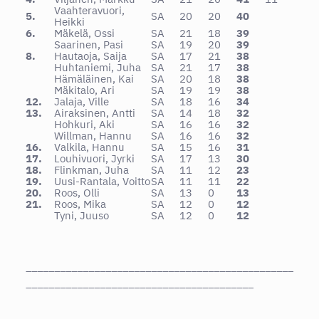
Vaahteravuori,
5.
SA
20
20
40
Heikki
6.
Mäkelä, Ossi
SA
21
18
39
Saarinen, Pasi
SA
19
20
39
8.
Hautaoja, Saija
SA
17
21
38
Huhtaniemi, Juha
SA
21
17
38
Hämäläinen, Kai
SA
20
18
38
Mäkitalo, Ari
SA
19
19
38
12.
Jalaja, Ville
SA
18
16
34
13.
Airaksinen, Antti
SA
14
18
32
Hohkuri, Aki
SA
16
16
32
Willman, Hannu
SA
16
16
32
16.
Valkila, Hannu
SA
15
16
31
17.
Louhivuori, Jyrki
SA
17
13
30
18.
Flinkman, Juha
SA
11
12
23
19.
Uusi-Rantala, Voitto
SA
11
11
22
20.
Roos, Olli
SA
13
0
13
21.
Roos, Mika
SA
12
0
12
Tyni, Juuso
SA
12
0
12
_______________________________________________
________________________________________
_______________________________________________