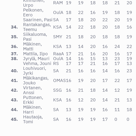
Kinnunen,
RAM
19
19
18
18
21
20
Urpo
Pelkonen,
OulA
18
22
16
19
18
19
Eero
Saarinen, Pasi
SA
17
18
20
22
20
19
Rantakangas,
34.
KSA
14
22
18
20
18
16
Teemu
Siikaluoma,
35.
SMY
21
18
20
18
18
19
Pasi
Mäkinen,
36.
KSA
13
14
20
16
24
22
Matti
37.
Mattila, Ilpo
RaaA
17
21
16
20
16
17
38.
Jyrylä, Mauri
OulA
14
16
15
13
23
19
Vehma, Jouni
RS
17
17
21
16
17
13
Louhivuori,
40.
SA
21
16
16
14
16
23
Jyrki
Mäkikangas,
41.
OMAS
16
19
20
17
22
17
Jouko
Virtanen,
42.
SSG
16
21
18
14
12
19
Anssi
Puttonen,
43.
KSA
16
12
20
14
21
13
Erkki
Mäkinen,
44.
SA
13
19
19
16
11
18
Harri
Hautaoja,
45.
SA
16
19
19
17
0
0
Tomi