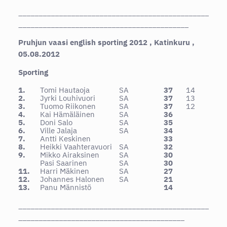
_______________________________________________
__________________________________________
Pruhjun vaasi english sporting 2012 , Katinkuru ,
05.08.2012
Sporting
1.
Tomi Hautaoja
SA
37
14
2.
Jyrki Louhivuori
SA
37
13
3.
Tuomo Riikonen
SA
37
12
4.
Kai Hämäläinen
SA
36
5.
Doni Salo
SA
35
6.
Ville Jalaja
SA
34
7.
Antti Keskinen
33
8.
Heikki Vaahteravuori
SA
32
9.
Mikko Airaksinen
SA
30
Pasi Saarinen
SA
30
11.
Harri Mäkinen
SA
27
12.
Johannes Halonen
SA
21
13.
Panu Männistö
14
_______________________________________________
_________________________________________