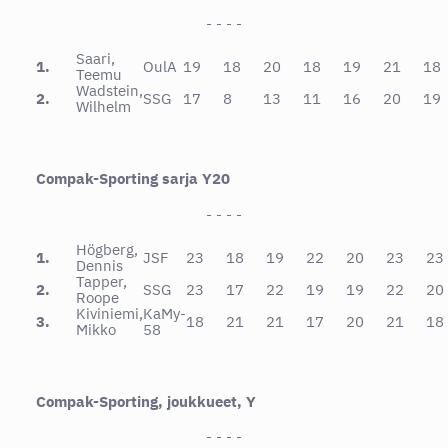
- - - -
Saari,
1.
OulA
19
18
20
18
19
21
18
Teemu
Wadstein,
2.
SSG
17
8
13
11
16
20
19
Wilhelm
Compak-Sporting sarja Y20
- - - -
Högberg,
1.
JSF
23
18
19
22
20
23
23
Dennis
Tapper,
2.
SSG
23
17
22
19
19
22
20
Roope
Kiviniemi,
KaMy-
3.
18
21
21
17
20
21
18
Mikko
58
Compak-Sporting, joukkueet, Y
- - - -