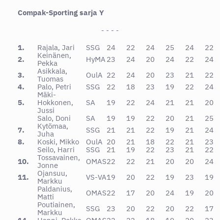
Compak-Sporting sarja Y
- - - -
1.
Rajala, Jari
SSG
24
22
24
25
24
22
Keinänen,
2.
HyMA
23
24
20
24
22
24
Pekka
Asikkala,
3.
OulA
22
24
20
23
21
22
Tuomas
4.
Palo, Petri
SSG
22
18
23
19
22
24
Mäki-
5.
Hokkonen,
SA
19
22
24
21
21
20
Jussi
Salo, Doni
SA
19
19
22
20
21
25
Kytömaa,
7.
SSG
21
21
22
19
21
24
Juha
8.
Koski, Mikko
OulA
20
21
18
22
21
23
Seilo, Harri
SSG
21
19
22
23
21
22
Tossavainen,
10.
OMAS
22
22
21
20
20
24
Jonne
Ojansuu,
11.
VS-VA
19
20
22
19
23
19
Markku
Paldanius,
OMAS
22
17
20
24
19
20
Matti
Poutiainen,
SSG
23
20
22
20
22
17
Markku