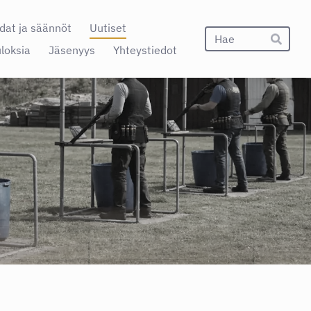
dat ja säännöt
Uutiset
Hak
uloksia
Jäsenyys
Yhteystiedot
Hae