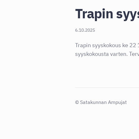
Trapin sy
6.10.2025
Trapin syyskokous ke 22 
syyskokousta varten. Terv
©
Satakunnan Ampujat