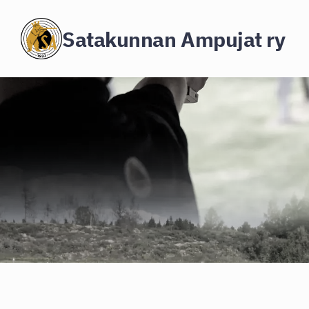
Siirry
Satakunnan Ampujat ry
sivun
sisältöön