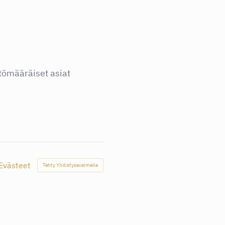
tömääräiset asiat
Evästeet
Tehty Yhdistysavaimella