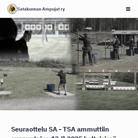
Siirry
Satakunnan Ampujat ry
Haku
sivun
sisältöön
Seuraottelu SA - TSA ammuttiin