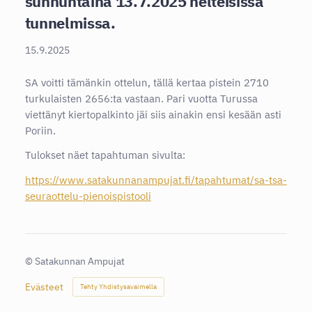
sunnuntaina 13.7.2025 helteisissä
tunnelmissa.
15.9.2025
SA voitti tämänkin ottelun, tällä kertaa pistein 2710
turkulaisten 2656:ta vastaan. Pari vuotta Turussa
viettänyt kiertopalkinto jäi siis ainakin ensi kesään asti
Poriin.
Tulokset näet tapahtuman sivulta:
https://www.satakunnanampujat.fi/tapahtumat/sa-tsa-
seuraottelu-pienoispistooli
©
Satakunnan Ampujat
Evästeet
Tehty Yhdistysavaimella