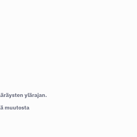
määräysten ylärajan.
vää muutosta