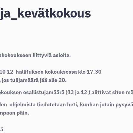
ja_kevätkokous
kokoukseen liittyviä asioita
.
 10 12 hallituksen kokouksessa klo 17.30
jos tulijamäärä jää alle 20.
okouksen osallistujamäärä (13 ja 12 ) alittivat siten 
den
ohjelmista tiedotetaan heti, kunhan jotain pysy
empaan päin.
siä