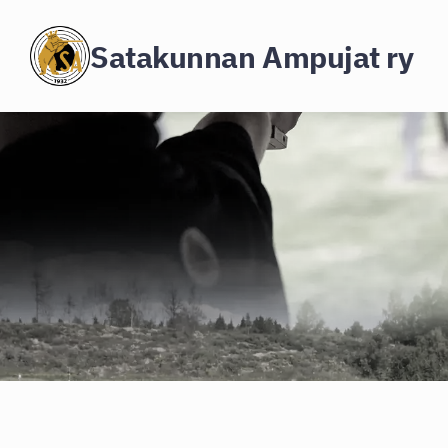
Siirry
Satakunnan Ampujat ry
sivun
sisältöön