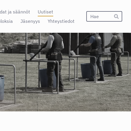
dat ja säännöt
Uutiset
Hak
uloksia
Jäsenyys
Yhteystiedot
Hae