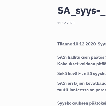
SA_syys-_
11.12.2020
Tilanne 10 12 2020
Syys
SA:n hallituksen päätös
Kokoukset voidaan pitää 
Sekä kevät- , että syysk
SA:n eri lajien
kevätkau
tautitilanteessa on par
Syyskokouksen päätök