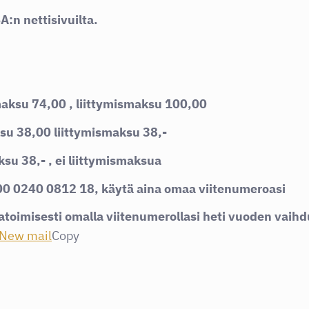
A:n nettisivuilta.
nmaksu 74,00 , liittymismaksu 100,00
u 38,00 liittymismaksu 38,-
su 38,- , ei liittymismaksua
00 0240 0812 18, käytä aina omaa viitenumeroasi
oimisesti omalla viitenumerollasi heti vuoden vaihd
New mail
Copy