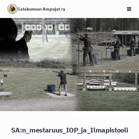
Siirry
Satakunnan Ampujat ry
Haku
sivun
sisältöön
SA:n_mestaruus_IOP_ja_Ilmapistooli