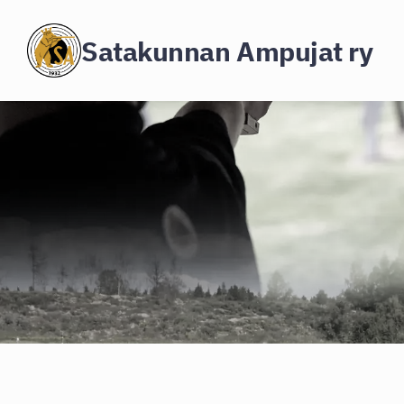
Siirry
Satakunnan Ampujat ry
sivun
sisältöön