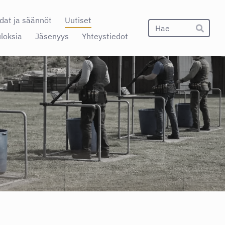
dat ja säännöt
Uutiset
Hak
uloksia
Jäsenyys
Yhteystiedot
Hae