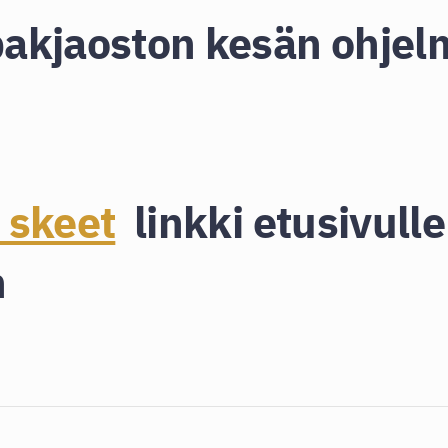
akjaoston kesän ohjel
 skeet
linkki etusivulle
n