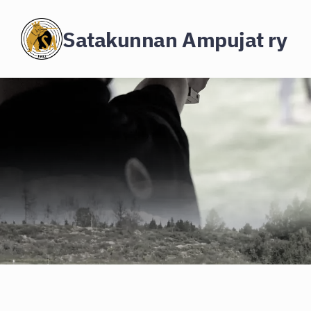
Siirry
Satakunnan Ampujat ry
sivun
sisältöön