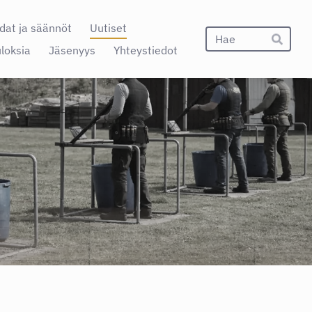
dat ja säännöt
Uutiset
Hak
uloksia
Jäsenyys
Yhteystiedot
Hae