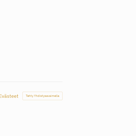
Evästeet
Tehty Yhdistysavaimella