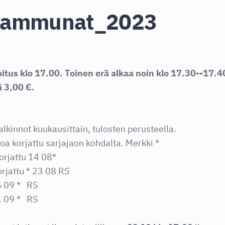
iammunat_2023
us klo 17.00. Toinen erä alkaa noin klo 17.30--17.4
ä 3,00 €.
innot kuukausittain, tulosten perusteella.
a korjattu sarjajaon kohdalta. Merkki *
orjattu 14 08*
orjattu * 23 08 RS
05 09 * RS
21 09 * RS