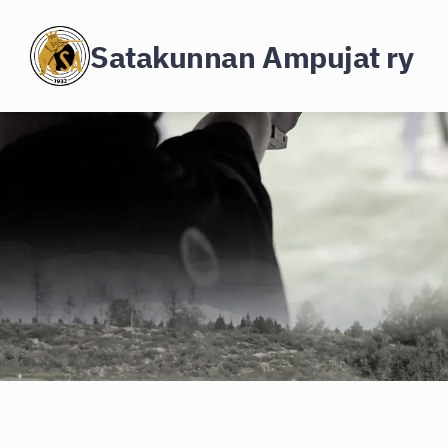
Siirry
Satakunnan Ampujat ry
sivun
sisältöön