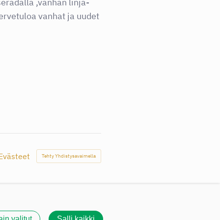
eradalla ,vanhan linja-
Tervetuloa vanhat ja uudet
Evästeet
Tehty Yhdistysavaimella
ain valitut
Salli kaikki