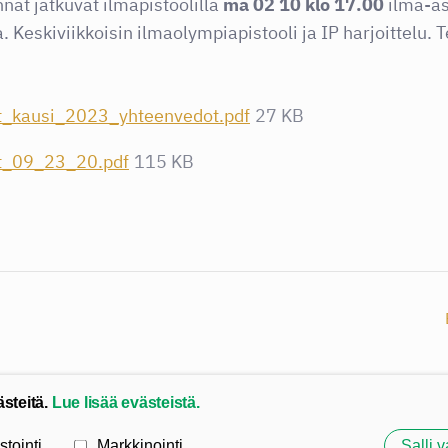
t jatkuvat ilmapistoolilla
ma 02 10 klo 17.00
ilma-as
Keskiviikkoisin ilmaolympiapistooli ja IP harjoittelu. 
_kausi_2023_yhteenvedot.pdf
27 KB
_09_23_20.pdf
115 KB
ästeitä.
Lue lisää evästeistä.
stointi
Markkinointi
Salli v