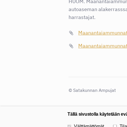
HUOM.
Maanantaiammunna
autoaseman alakerrasssa. 
harrastajat.
Maanantaiammunnat
Maanantaiammunnat
©
Satakunnan Ampujat
Tällä sivustolla käytetään ev
Valitse käytettävät evästeet
Välttämättömät
Tila