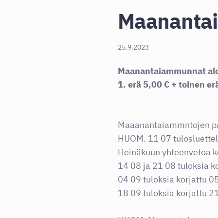
Maananta
25.9.2023
Maanantaiammunnat aloit
1. erä 5,00 € + toinen er
Maaanantaiammntojen palk
HUOM. 11 07 tulosluettelo
Heinäkuun yhteenvetoa k
14 08 ja 21 08 tuloksia k
04 09 tuloksia korjattu 
18 09 tuloksia korjattu 