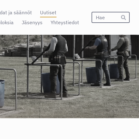
dat ja säännöt
Uutiset
Hak
uloksia
Jäsenyys
Yhteystiedot
Hae