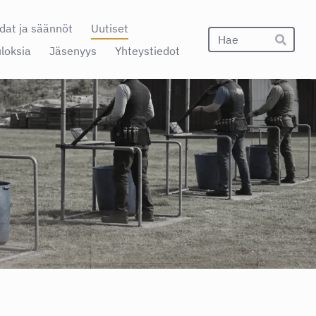
dat ja säännöt
Uutiset
Hak
uloksia
Jäsenyys
Yhteystiedot
Hae