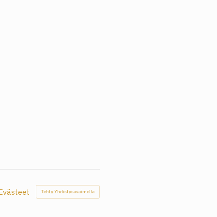
Evästeet
Tehty Yhdistysavaimella