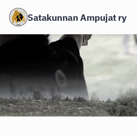
Siirry
Satakunnan Ampujat ry
sivun
sisältöön