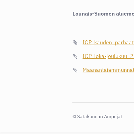
Lounais-Suomen aluemest
IOP_kauden_parhaat
IOP_loka-joulukuu_
Maanantaiammunnat
©
Satakunnan Ampujat