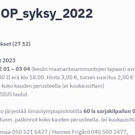
IOP_syksy_2022
kset (27 12)
t 2023
 01 – 03 04
(kesän maanantaiammuntojen tapaan) avoi
.00 II erä klo 18.00. Hinta 3,00 €, toinen suoritus 2,00 €
t koko kauden perusteella (ei kuukausittain)
SIUS taulut.
to järjestää ilmaolympiapistoolilla
60 ls sarjakilpailun 
 Huom. palkinnot koko kauden perusteella. (ei kuukausitt
ainmaa 050 521 6427 / Hannes Frigård 040 500 2477,