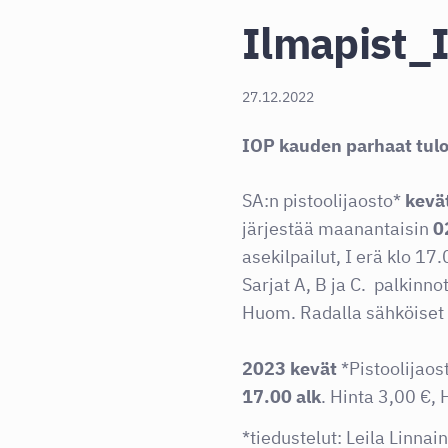
Ilmapist_
27.12.2022
IOP kauden parhaat tulo
SA:n pistoolijaosto*
kevä
järjestää maanantaisin
02
asekilpailut, I erä klo 17
Sarjat A, B ja C. palkinno
Huom. Radalla sähköiset 
2023 kevät
*Pistoolijaos
17.00 alk
. Hinta 3,00 €,
*tiedustelut: Leila Linn