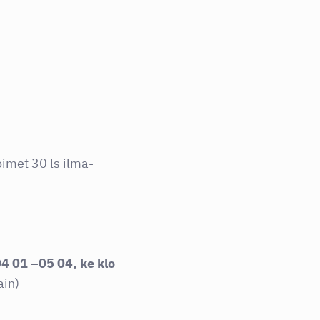
met 30 ls ilma-
04 01 –05 04, ke klo
ain)