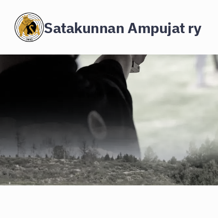
Siirry
Satakunnan Ampujat ry
sivun
sisältöön