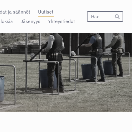
dat ja säännöt
Uutiset
Hak
uloksia
Jäsenyys
Yhteystiedot
Hae