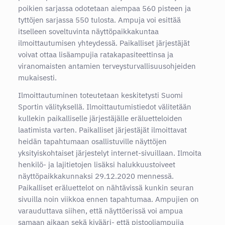
poikien sarjassa odotetaan aiempaa 560 pisteen ja
tyttöjen sarjassa 550 tulosta. Ampuja voi esittää
itselleen soveltuvinta näyttöpaikkakuntaa
ilmoittautumisen yhteydessä. Paikalliset järjestäjät
voivat ottaa lisäampujia ratakapasiteettinsa ja
viranomaisten antamien terveysturvallisuusohjeiden
mukaisesti.
Ilmoittautuminen toteutetaan keskitetysti Suomi
Sportin välityksellä. Ilmoittautumistiedot välitetään
kullekin paikalliselle järjestäjälle eräluetteloiden
laatimista varten. Paikalliset järjestäjät ilmoittavat
heidän tapahtumaan osallistuville näyttöjen
yksityiskohtaiset järjestelyt internet-sivuillaan. Ilmoita
henkilö- ja lajitietojen lisäksi halukkuustoiveet
näyttöpaikkakunnaksi 29.12.2020 mennessä.
Paikalliset eräluettelot on nähtävissä kunkin seuran
sivuilla noin viikkoa ennen tapahtumaa. Ampujien on
varauduttava siihen, että näyttöerissä voi ampua
samaan aikaan sekä kivääri- että pistooliampujia