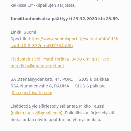
kaikissa EM-kilpailujen sarjoissa.
Ilmoittautumisaika päättyy ti 29.12.2020 klo 23:59.
L
inkki Suomi
Sporttiin
https://www.suomisport.fi/events/b6460d3b-
cadf-40f3-872e-e45f7134af3b
Tiedustelut Veli-Matti Torikka 0400 644 147
vee-
m.torikka@dnainternet.net
SA Itsenäisyydenkatu 44, PORI SIUS 6 paikkaa
RSA Nummenvahe 8, RAUMA SIUS 6 paikkaa
Rsa.sporttisaitti.com
Lisätietoja yleisjärjestelyistä antaa Mikko Taussi
(
mikko.taussi@gmail.com
). Paikallisista järjestelyistä
tietoa antaa näyttötapahtuman yhteyshenkilö.