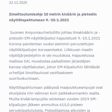
22.12.2020
Ilmoittautumisohje 10 metrin kiväärin ja pistoolin
näyttötapahtumaan 9.-10.1.2021
Suomen Ampumaurheiluliitto johtaa ilmakiväärin ja -
pistoolin EM-näyttökilpailut hajautetusti 9.-10.1.2021
Korona-pandemian vuoksi aiemmin peruutettujen
näyttökilpailujen korvaamiseksi. Liikkuvan maalin
näyttöjärjestelyihin ei ole muutoksia. Hajautetussa
mallissa SAL muodostaa paikallisten järjestäjien
kanssa näyttöalustan, johon EM-kilpailuihin tähtäävät
urheilijat ilmoittautuvat osoittaakseen
suorituskuntoaan.
Näyttötapahtumaan pääsyssä maajoukkueampujat ovat
etusijaisia niin valinnan kuin paikkakunnankin osalta.
Muilta kivääriampujilta odotetaan vuoden 2019 SM-
kilpailujen jälkeen ammuttua 610,0 pisteen
peruskilpailutulosta. Pistoolilajeissa aikuisten ja