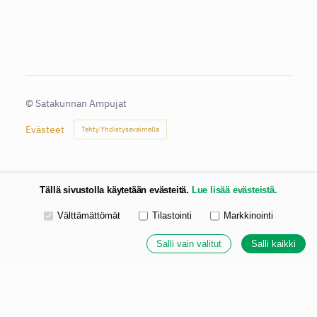
©
Satakunnan Ampujat
Evästeet
Tehty Yhdistysavaimella
Tällä sivustolla käytetään evästeitä.
Lue lisää evästeistä.
Valitse käytettävät evästeet
Välttämättömät
Tilastointi
Markkinointi
Salli vain valitut
Salli kaikki