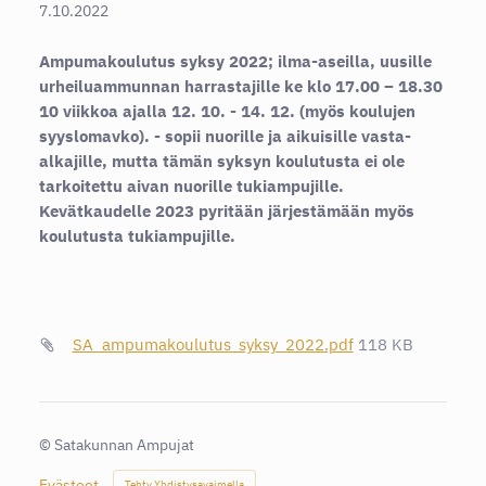
7.10.2022
Ampumakoulutus syksy 2022; ilma-aseilla, uusille
urheiluammunnan harrastajille ke klo 17.00 – 18.30
10 viikkoa ajalla 12. 10. - 14. 12. (myös koulujen
syyslomavko). - sopii nuorille ja aikuisille vasta-
alkajille, mutta tämän syksyn koulutusta ei ole
tarkoitettu aivan nuorille tukiampujille.
Kevätkaudelle 2023 pyritään järjestämään myös
koulutusta tukiampujille.
SA_ampumakoulutus_syksy_2022.pdf
118 KB
©
Satakunnan Ampujat
Evästeet
Tehty Yhdistysavaimella