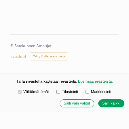
©
Satakunnan Ampujat
Evästeet
Tehty Yhdistysavaimella
Tällä sivustolla käytetään evästeitä.
Lue lisää evästeistä.
Valitse käytettävät evästeet
Välttämättömät
Tilastointi
Markkinointi
Salli vain valitut
Salli kaikki