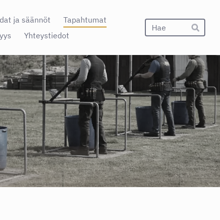
dat ja säännöt
Tapahtumat
Hak
yys
Yhteystiedot
Hae