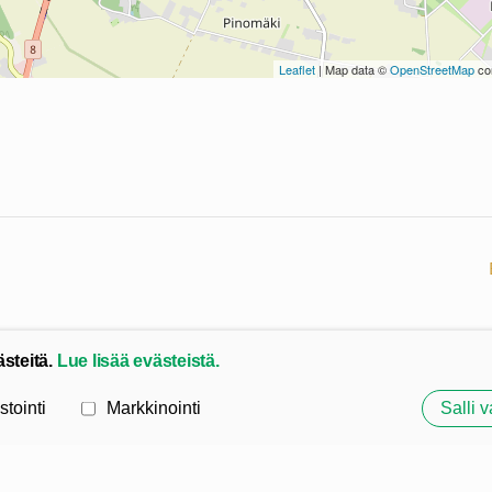
Leaflet
| Map data ©
OpenStreetMap
con
ästeitä.
Lue lisää evästeistä.
stointi
Markkinointi
Salli v