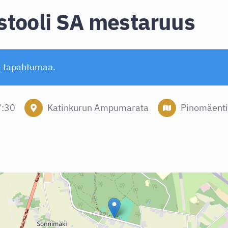
stooli SA mestaruus
ä tapahtumaa.
7:30
Katinkurun Ampumarata
Pinomäenti