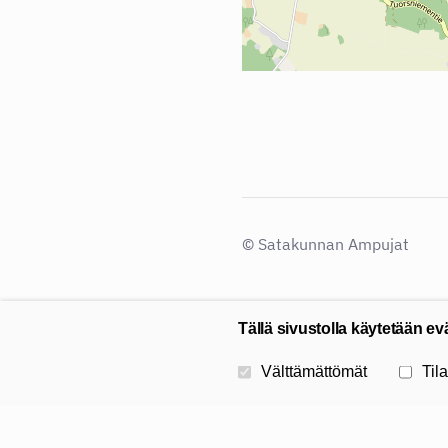
©
Satakunnan Ampujat
Tällä sivustolla käytetään ev
Valitse käytettävät evästeet
Välttämättömät
Tila