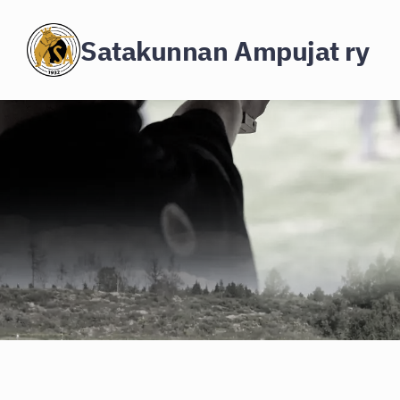
Siirry
Satakunnan Ampujat ry
sivun
sisältöön