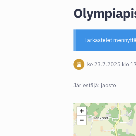
Olympiapi
Tarkastelet mennytt
ke 23.7.2025
klo 1
Järjestäjä: jaosto
+
−