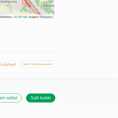
tributors,
CC-BY-SA
, Imagery ©
Mapbox
Evästeet
Tehty Yhdistysavaimella
ain valitut
Salli kaikki